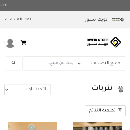
اجعلي بيتك مميز مع أصناف جواد دويك للأدوات
اللغة :
العربية
دويك ستور
نثريات
تصفية النتائج