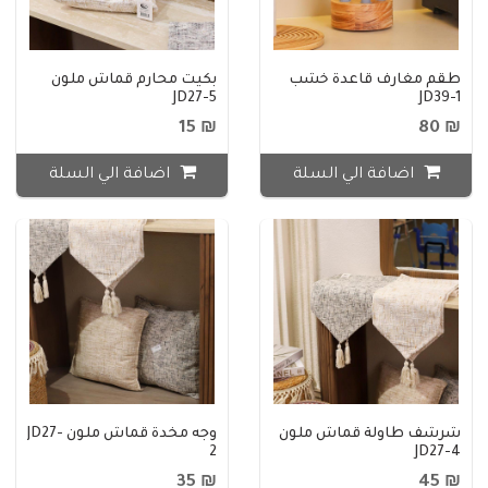
طقم مغارف قاعدة خشب
بكيت محارم قماش ملون
JD27-5
JD39-1
₪ 15
₪ 80
اضافة الي السلة
اضافة الي السلة
شرشف طاولة قماش ملون
وجه مخدة قماش ملون JD27-
2
JD27-4
₪ 35
₪ 45