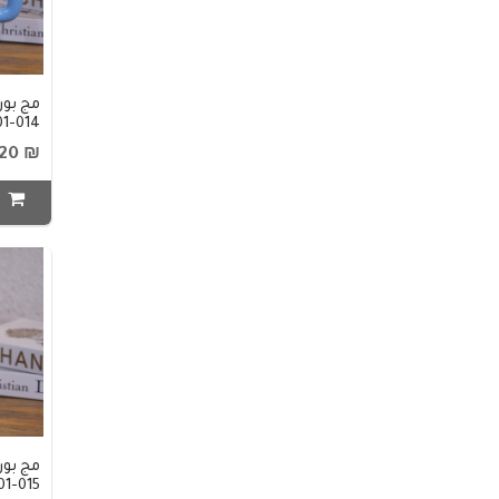
مج بو
01-014
₪ 20
ا
مج بو
01-015