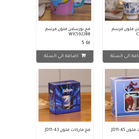
ان ملون مرسم
مج بورسلان ملون مرسم
WIC592288
C
₪ 5
فة الي السلة
اضافة الي السلة
ن JD11-45
مج ماركات ملون JD11-43