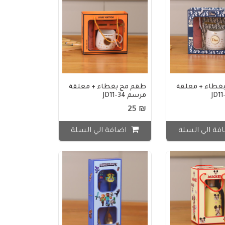
غطاء + معلقة
طقم مج بغطاء + معلقة
مرسم JD11-34
₪ 25
فة الي السلة
اضافة الي السلة