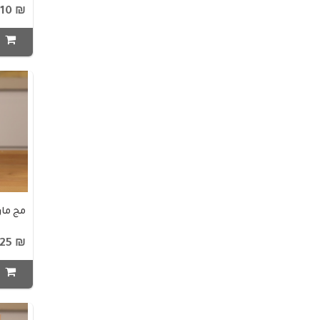
₪ 10
ا
مج ماركا
₪ 25
ا