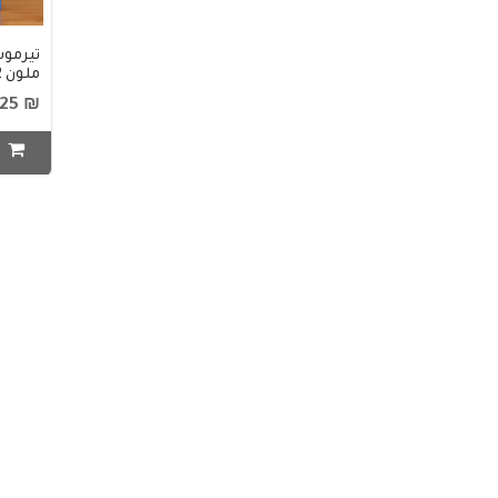
تيرمو
ملون JD11-32
₪ 25
ا
طقم م
ماركات 1-27
₪ 8