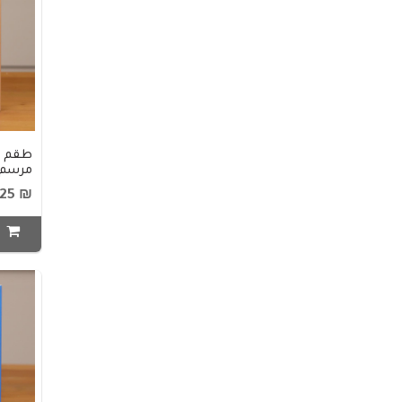
طقم م
مرسم D11-37
₪ 25
ا