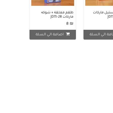
تيل ماركات
طقم معلقة + شوكه
ماركات JD11-28
₪ 8
فة الي السلة
اضافة الي السلة
ة + شوكه
مج ماركات ملون اشكال
JD11-24
₪ 20