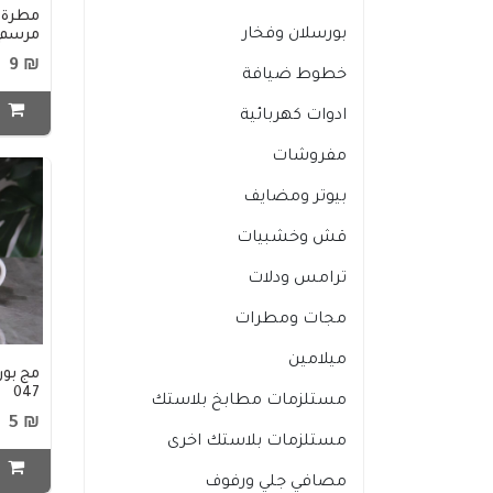
مطرة ز
بورسلان وفخار
مرسم 550CC تركي 797
₪ 9
خطوط ضيافة
ا
ادوات كهربائية
مفروشات
بيوتر ومضايف
قش وخشبيات
ترامس ودلات
مجات ومطرات
ميلامين
047
مستلزمات مطابخ بلاستك
₪ 5
مستلزمات بلاستك اخرى
ا
مصافي جلي ورفوف