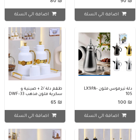
₪ 80
₪ 90
اضافة الي السلة
اضافة الي السلة
دلة تيرموس ملون LX9PA-
طقم دلة /2 + صينية و
10S
سكرية ملون مذهب DWF-33
₪ 65
₪ 100
اضافة الي السلة
اضافة الي السلة