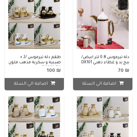
دلة تيرموس 0.8 لتر ابيض/
طقم دلة تيرموس /2 +
بيج يد و غطاء ذهبي DX101
صينية و سكرية مذهب ملون
RN001-S4
₪ 100
₪ 70
اضافة الي السلة
اضافة الي السلة