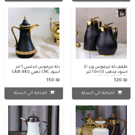
طقم دلة تيرموس ورد /2
دلة تيرموس اندلسي 1 لتر
اسود مذهب 1.0+1.0 لتر
اسود CNC ذهبي CAIB-BKG
I82410-82411-BL
₪ 150
₪ 120
اضافة الي السلة
اضافة الي السلة