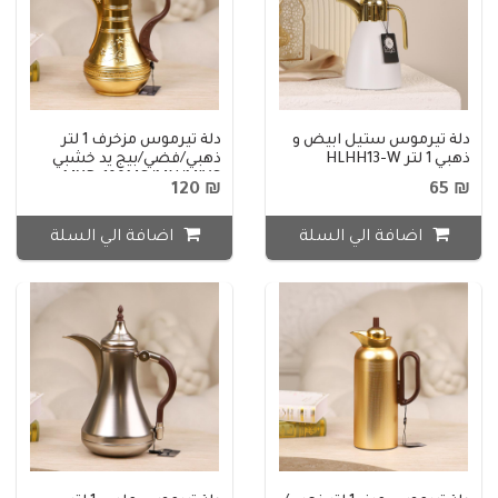
دلة تيرموس ستيل ابيض و
دلة تيرموس مزخرف 1 لتر
ذهبي 1 لتر HLHH13-W
ذهبي/فضي/بيج يد خشبي
MXD-100MG/MN/MIVG
₪ 120
₪ 65
اضافة الي السلة
اضافة الي السلة