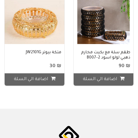
طقم سلة مع بكيت محارم
متكة بيوتر JW2101G
ذهبي لولو اسود B007-2
₪ 30
₪ 90
اضافة الي السلة
اضافة الي السلة