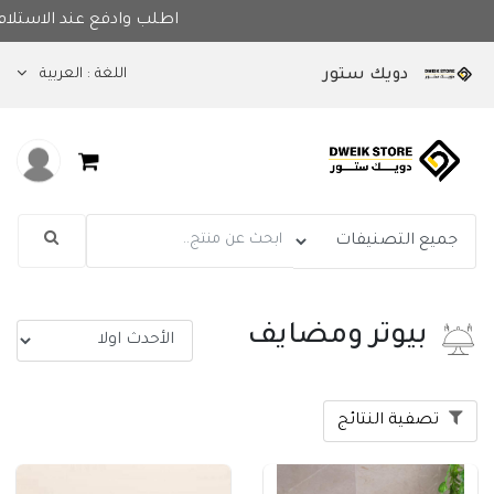
اطلب وادفع عند الاس
اللغة :
العربية
دويك ستور
بيوتر ومضايف
تصفية النتائج