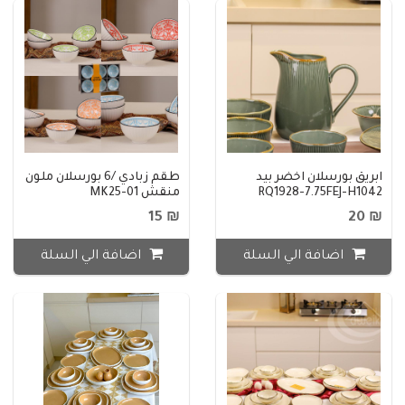
ابريق بورسلان اخضر بيد
طقم زبادي /6 بورسلان ملون
RQ1928-7.75FEJ-H1042
منقش MK25-01
₪ 15
₪ 20
اضافة الي السلة
اضافة الي السلة