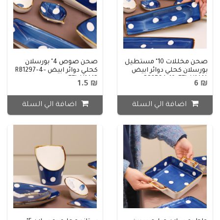
صحن مخللات 10" مستطيل
صحن صوص 4" بورسلان
بورسلان كحلي دوائر ابيض
كحلي دوائر ابيض RB1297-4-
FEJ-H141B
RP3764-10-FEJ-H141A
₪ 1.5
₪ 6
اضافة الي السلة
اضافة الي السلة