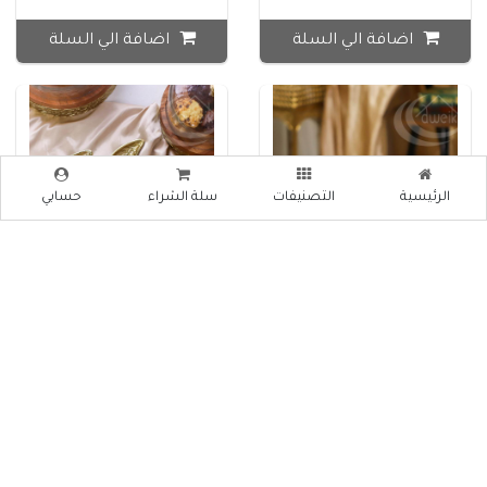
اضافة الي السلة
اضافة الي السلة
الرئيسية
التصنيفات
سلة الشراء
حسابي
جاط ضيافة مدور بغطاء
صحن ضيافة هلال
JW39-009
25*16*4سم نحاس هندي
منقش كبير D328
₪ 45
₪ 85
اضافة الي السلة
اضافة الي السلة