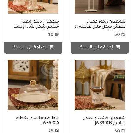
شمعدان ديكور معدن
شمعدان ديكور معدن
منقش شكل هلال بقاعدة#2
منقش شكل مأذنة وسط
JW39-026
JW39-028
₪ 40
₪ 60
اضافة الي السلة
اضافة الي السلة
شمعدان خشب و معدن
جاط ضيافة مدور بغطاء
منقش JW39-013
JW39-010
₪ 75
₪ 50