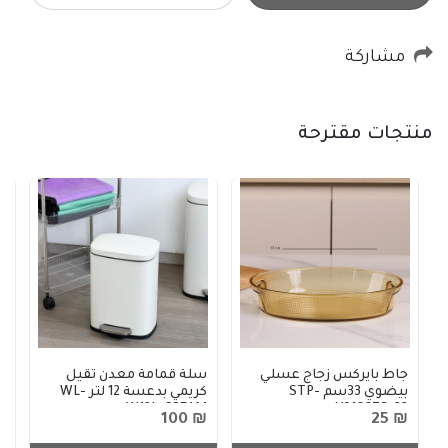
مشاركة
منتجات مقترحة
جاط بايركس زجاج عسلي
سلة قمامة معدن ثقيل
بر
بيضوي 33سم STP-
كريمي بدعسة 12 لتر WL-
W12L-CREAM
Y9166ZS-33
80
₪ 100
₪ 25