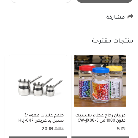
مشاركة
منتجات مقترحة
مرتبان زجاج غطاء بلاستيك
طقم غلايات قهوة /3
ملون 1000 مل CW-JX08-3
ستيل يد عريض HLJ-047
ز
30
₪ 20
₪ 5
₪35
1