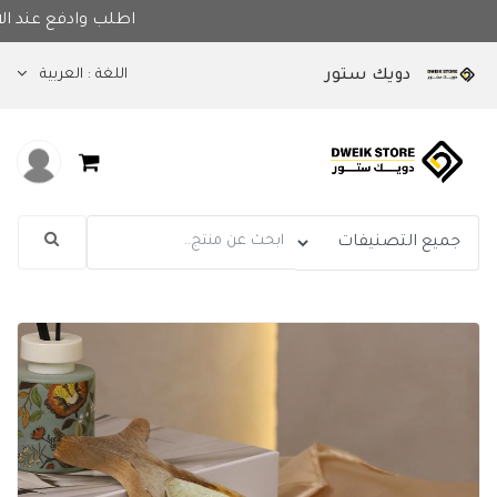
اطلب وادفع
اللغة :
العربية
دويك ستور