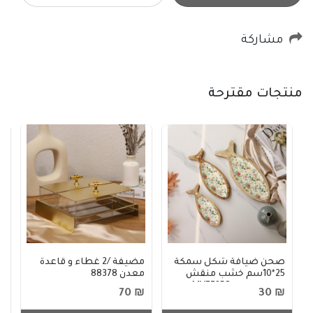
مشاركة
منتجات مقترحة
صحن ضيافة شكل سمكة
مضيفة /2 غطاء و قاعدة
م
25*10سم خشب منقش
معدن 88378
مرسم هندي MV7725B
8
60
₪ 70
₪ 30