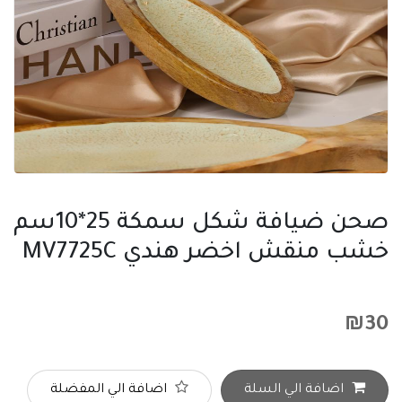
صحن ضيافة شكل سمكة 25*10سم
خشب منقش اخضر هندي MV7725C
₪
30
اضافة الي السلة
اضافة الي المفضلة