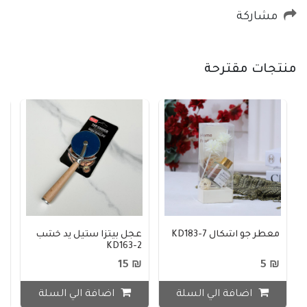
مشاركة
منتجات مقترحة
معطر جو اشكال KD183-7
عجل بيتزا ستيل يد خشب
س
KD163-2
31
25
₪ 15
₪ 5
اضافة الي السلة
اضافة الي السلة