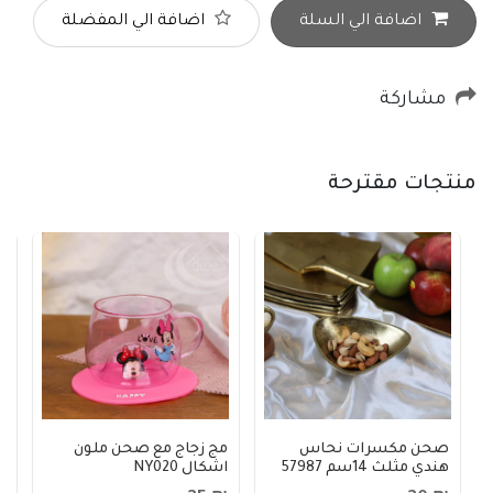
اضافة الي السلة
اضافة الي المفضلة
مشاركة
منتجات مقترحة
صحن مكسرات نحاس
مج زجاج مع صحن ملون
ج
هندي مثلث 14سم 57987
اشكال NY020
ذهب