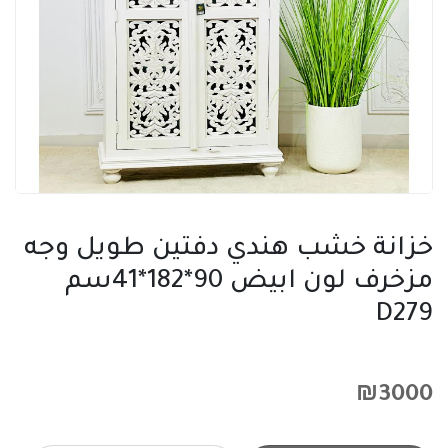
خزانة خشب هندي دفتين طويل وجه
مزخرف لون ابيض 90*182*41سم
D279
₪
3000