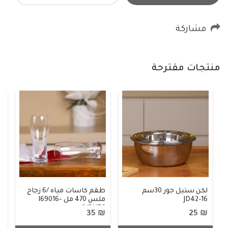
مشاركة
منتجات مقترحة
لكن ستيل جور 30سم
طقم كاسات مياه /6 زجاج
JD42-16
ملس 470 مل I69016-
م
2/BHZ6
80
₪ 35
₪ 25