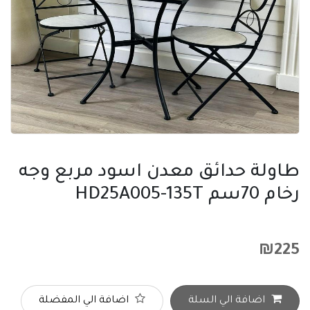
طاولة حدائق معدن اسود مربع وجه
رخام 70سم HD25A005-135T
₪
225
اضافة الي السلة
اضافة الي المفضلة