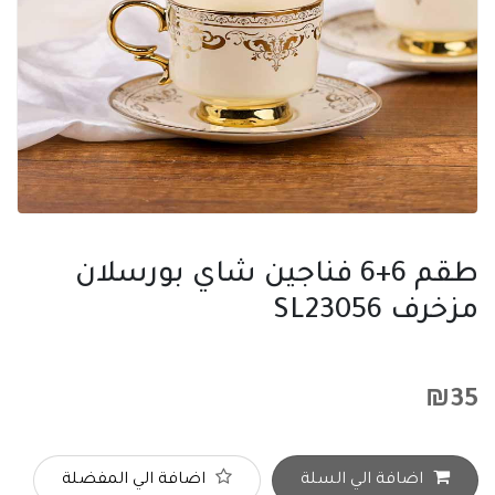
طقم 6+6 فناجين شاي بورسلان
مزخرف SL23056
₪
35
اضافة الي السلة
اضافة الي المفضلة