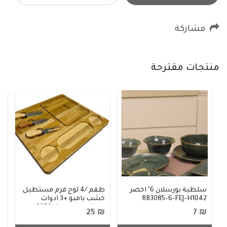
مشاركة
منتجات مقترحة
سلطية بورسلان 6" اخضر
طقم /4 لوح فرم مستطيل
د
RB3085-6-FEJ-H1042
خشب بامبو +3 ادوات
منق
تقطيع اشكال 4-2958
50
₪ 25
₪ 7