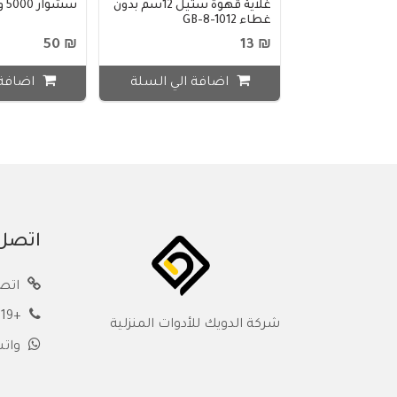
غلاية قهوة ستيل 12سم بدون
سشوار 5000 واط KF-108
غطاء GB-8-1012
₪ 50
₪ 13
اضافة الي السلة
اضافة 
اتصل 
اتصل
+972562555419
شركة الدويك للأدوات المنزلية
وات