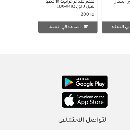
ن اشكال
طقم طناجر جرانيت 10 قطع
ثقيل 3 لون CDX-0482
₪ 200
لي السلة
اضافة الي السلة
التواصل الاجتماعي