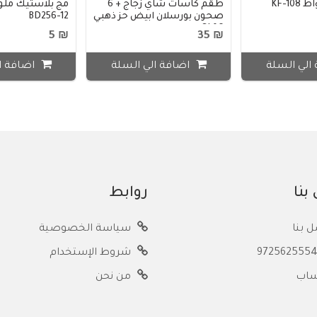
طقم كاسات شاي زجاج + 6
مج بلاستيك ملو
صحون بورسلان ابيض حز ذهبي
BD256-12
GL06
₪ 5
₪ 35
الي السلة
اضافة الي السلة
اضافة ا
بنا
روابط
 بنا
سياسة الخصوصية
شروط الإستخدام
ساب
من نحن