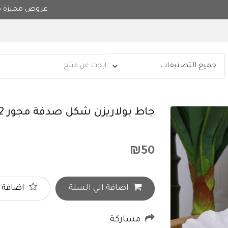
عر
جاط بولاريزن شكل صدفة مجور AH25-12
₪
50
اضافة الي السلة
اضافة ا
مشاركة