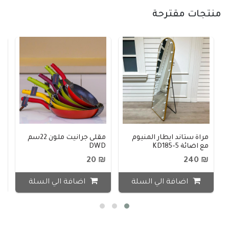
منتجات مقترحة
مرآة ستاند ايطار المنيوم
مقلى جرانيت ملون 22سم
مع اضائة KD185-5
DWD
1
55
₪ 20
₪ 240
اضافة الي السلة
اضافة الي السلة