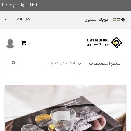
اطلب وادفع 
اللغة :
العربية
دويك ستور