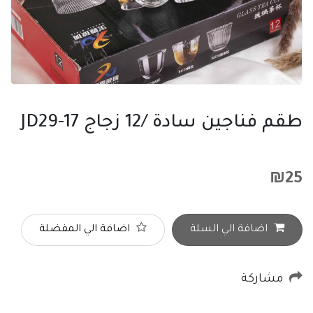
طقم فناجين سادة /12 زجاج JD29-17
₪
25
اضافة الي السلة
اضافة الي المفضلة
مشاركة