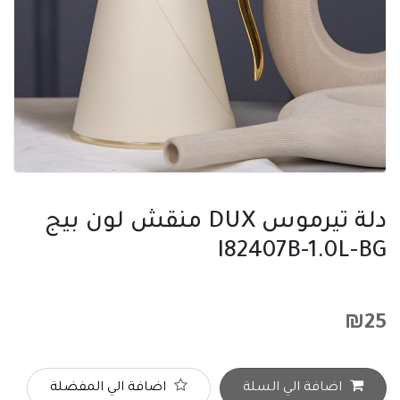
دلة تيرموس DUX منقش لون بيج
I82407B-1.0L-BG
₪
25
اضافة الي السلة
اضافة الي المفضلة