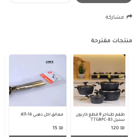
مشاركة
منتجات مقترحة
طقم طناجر 8 قطع كاربون
معالق اكل ذهبي A11-14
ص
ستيل TTG8PC-B3
خ
80
₪ 15
₪ 120
1