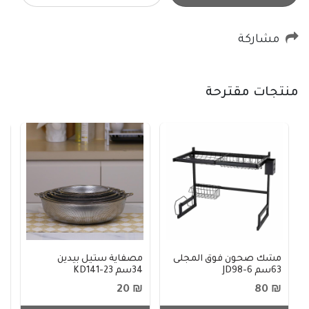
مشاركة
منتجات مقترحة
مشك صحون فوق المجلى
مصفاية ستيل بيدين
ك
63سم JD98-6
34سم KD141-23
4
10
₪ 20
₪ 80