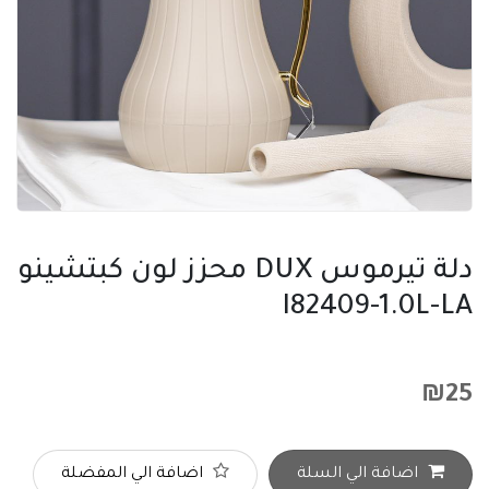
دلة تيرموس DUX محزز لون كبتشينو
I82409-1.0L-LA
₪
25
اضافة الي السلة
اضافة الي المفضلة