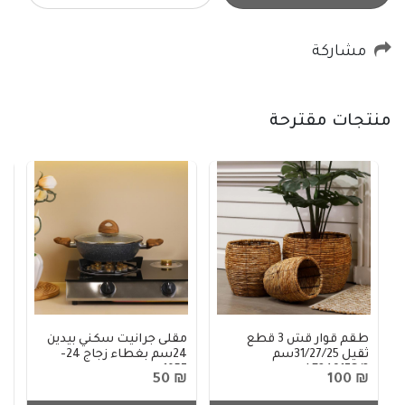
مشاركة
منتجات مقترحة
طقم قوار قش 3 قطع
مقلى جرانيت سكني بيدين
م
ثقيل 31/27/25سم
24سم بغطاء زجاج 24-
8
1057
LF24917S/3
15
₪ 50
₪ 100